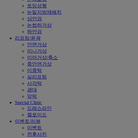
트임성형
눈밑지방재배치
상안검
눈썹하거상
하안검
리프팅/윤곽
안면거상
미니거상
이마거상/축소
중안면거상
이중턱
실리프팅
사각턱
광대
앞턱
Special Clinic
드레스라인
켈로이드
이벤트/리뷰
이벤트
전후사진