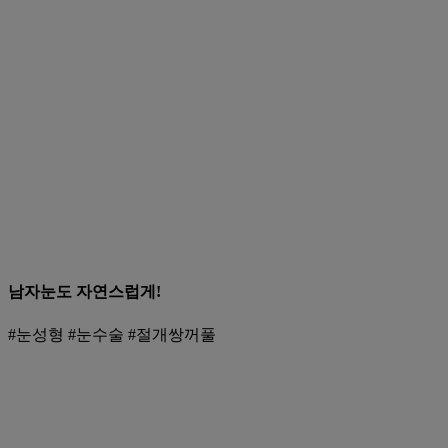
남자눈도 자연스럽게!
#눈성형 #눈수술 #절개쌍꺼풀