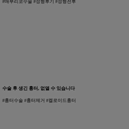
#매부리코수술 #성형후기 #성형전후
수술 후 생긴 흉터, 없앨 수 있습니다
#흉터수술 #흉터제거 #켈로이드흉터