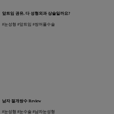
앞트임 권유, 다 성형외과 상술일까요?
#눈성형 #앞트임 #쌍꺼풀수술
남자 절개쌍수 Review
#눈성형 #눈수술 #남자눈성형