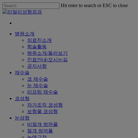
Skip
Hit enter to search or ESC to close
to
Close
main
Search
content
Menu
병원소개
의료진소개
학술활동
병원소개/둘러보기
진료안내/오시는길
공지사항
재수술
코 재수술
눈 재수술
리프팅 재수술
코성형
자가조직 코성형
보형물 코성형
눈성형
비절개 쌍꺼풀
절개 쌍꺼풀
눈매교정